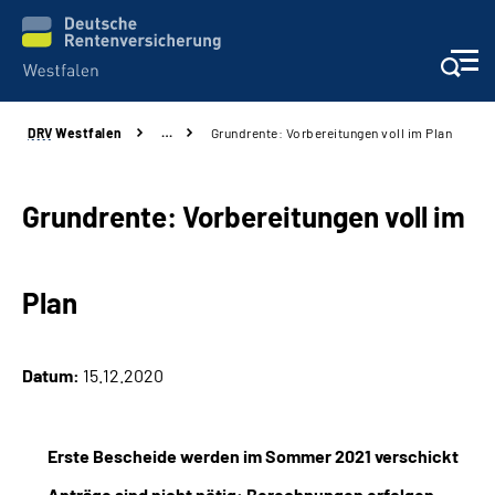
DRV
Westfalen
…
Grundrente: Vorbereitungen voll im Plan
Kontakt und Beratung
Broschüren und mehr
Grundrente: Vorbereitungen voll im
Experten
Plan
Presse
Datum:
15.12.2020
Karriere
Über uns
Erste Bescheide werden im Sommer 2021 verschickt
Anträge sind nicht nötig: Berechnungen erfolgen