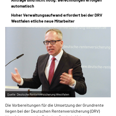
Online-Services
automatisch
Hoher Verwaltungsaufwand erfordert bei der DRV
Inhalte in Gebärdensprache (DGS)
Westfalen etliche neue Mitarbeiter
Leichte Sprache
Suche
Mein Kundenportal
Quelle:
Deutsche Rentenversicherung Westfalen
Die Vorbereitungen für die Umsetzung der Grundrente
liegen bei der Deutschen Rentenversicherung (DRV)