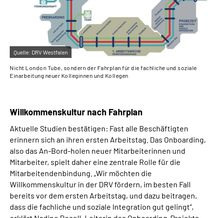
Online-Services
Inhalte in Gebärdensprache (DGS)
Quelle:
DRV Westfalen
Leichte Sprache
Nicht London Tube, sondern der Fahrplan für die fachliche und soziale
Einarbeitung neuer Kolleginnen und Kollegen
Suche
Willkommenskultur nach Fahrplan
Aktuelle Studien bestätigen: Fast alle Beschäftigten
Mein Kundenportal
erinnern sich an ihren ersten Arbeitstag. Das Onboarding,
also das An-Bord-holen neuer Mitarbeiterinnen und
Mitarbeiter, spielt daher eine zentrale Rolle für die
Mitarbeitendenbindung. „Wir möchten die
Willkommenskultur in der DRV fördern, im besten Fall
bereits vor dem ersten Arbeitstag, und dazu beitragen,
dass die fachliche und soziale Integration gut gelingt“,
erklärt Nadine Rosell, Leiterin des Onboarding-Projekts