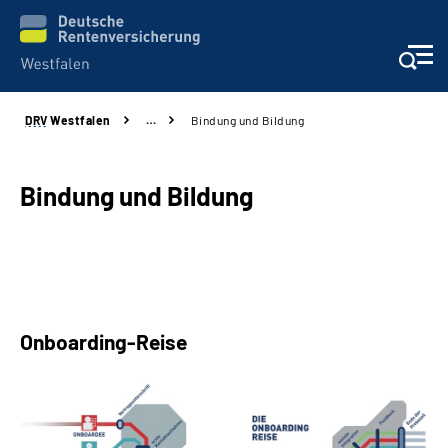
DRV
Westfalen
…
Bindung und Bildung
Kontakt und Beratung
Broschüren und mehr
Bindung und Bildung
Experten
Presse
Onboarding-Reise
Karriere
Über uns