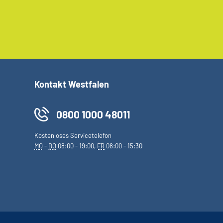
Kontakt Westfalen
0800 1000 48011
Kostenloses Servicetelefon
MO
-
DO
08:00 - 19:00,
FR
08:00 - 15:30