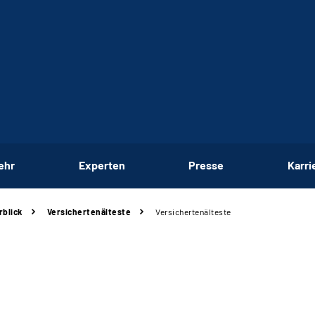
ehr
Experten
Presse
Karri
rblick
Versichertenälteste
Versichertenälteste