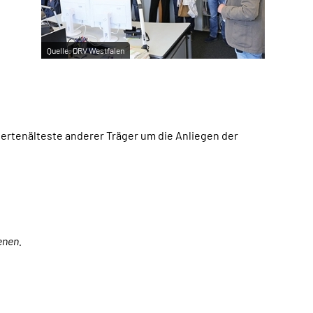
Quelle:
DRV Westfalen
hertenälteste
anderer Träger um die Anliegen der
enen.