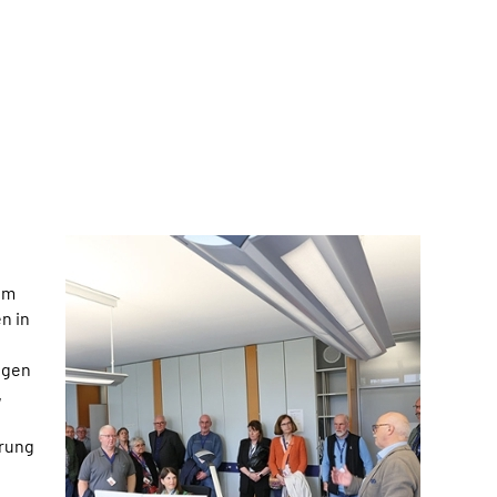
im
n in
igen
,
erung