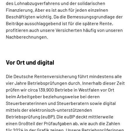
des Lohnabzugverfahrens und der solidarischen
Online-Services
Finanzierung. Aber es ist auch für jeden einzelnen
Beschäftigten wichtig. Da die Bemessungsgrundlage der
Inhalte in Gebärdensprache (DGS)
Beiträge ausschlaggebend ist für die spätere Rente,
profitieren auch unsere Versicherten häufig von unseren
Leichte Sprache
Nachberechnungen.
Suche
Vor Ort und digital
Die Deutsche Rentenversicherung führt mindestens alle
Mein Kundenportal
vier Jahre Betriebsprüfungen durch. Innerhalb dieser Zeit
prüfen wir circa 139.900 Betriebe in Westfalen vor Ort
beim Arbeitgeber beziehungsweise bei deren
Steuerberaterinnen und Steuerberatern sowie digital
mittels der elektronisch-unterstützenden
Betriebsprüfung (euBP). Die euBP deckt mittlerweile
einen Großteil der Prüfaufgaben ab, wie auch die Zahlen
für 2024 in der Grafik zeigen. Unsere Betriebsprüferinnen