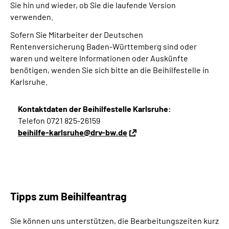
Sie hin und wieder, ob Sie die laufende Version
Inhalte in Gebärdensprache (DGS)
verwenden.
Sofern Sie Mitarbeiter der Deutschen
Leichte Sprache
Rentenversicherung Baden-Württemberg sind oder
waren und weitere Informationen oder Auskünfte
Suche
benötigen, wenden Sie sich bitte an die Beihilfestelle in
Karlsruhe.
Mein Kundenportal
Kontaktdaten der Beihilfestelle Karlsruhe:
Telefon 0721 825-26159
beihilfe-karlsruhe@drv-bw.de
Tipps zum Beihilfeantrag
Sie können uns unterstützen, die Bearbeitungszeiten kurz