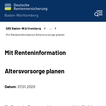
DRV
Baden-Württemberg
…
Beratung und Kontakt
Mit Renteninformation Altersvorsorge planen
Kunden
Mit Renteninformation
Online-Services
Altersvorsorge planen
Karriere
Presse
Datum:
07.01.2020
Über uns