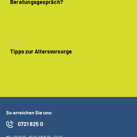
Beratungsgespräch?
Artikel
Tipps zur Altersvorsorge
So erreichen Sie uns:
0721 825 0
MO
-
DO
8:00 - 16:00,
FR
8:00 - 12:00