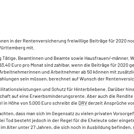
en in der Rentenversicherung freiwillige Beiträge für 2020 noc
ürttemberg mit.
dig Tätige, Beamtinnen und Beamte sowie Hausfrauen/-männer. Wie
,40 Euro pro Monat sind zahlbar, wenn die Beiträge für 2020 ge
te Arbeitnehmerinnen und Arbeitnehmer ab 50 können mit zusätz
nzahlungen sein müssen, berechnet auf Wunsch der Rentenversi
litationsleistungen und Schutz für Hinterbliebene. Darüber hi
haft auf eine Erwerbsminderungsrente. Aber auch die Rendite 
 in Höhe von 5.000 Euro schreibt die
DRV
derzeit Ansprüche von
eachten, dass man sich im Gegensatz zu vielen privaten Vorsorg
 Bei Tod besteht jedoch in der Regel für die Eheleute oder ein
im Alter unter 27 Jahren, die sich noch in Ausbildung befinden,