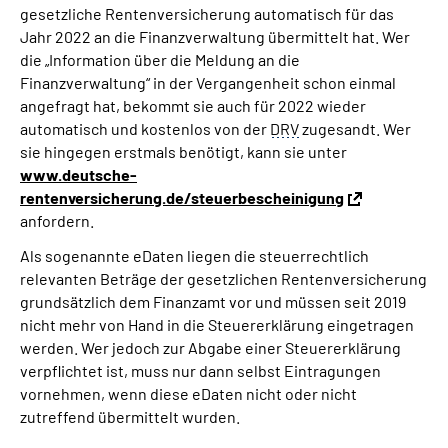
gesetzliche Rentenversicherung automatisch für das
Inhalte in Gebärdensprache (DGS)
Jahr 2022 an die Finanzverwaltung übermittelt hat. Wer
die „Information über die Meldung an die
Leichte Sprache
Finanzverwaltung“ in der Vergangenheit schon einmal
angefragt hat, bekommt sie auch für 2022 wieder
Suche
automatisch und kostenlos von der
DRV
zugesandt. Wer
sie hingegen erstmals benötigt, kann sie unter
www.deutsche-
rentenversicherung.de/steuerbescheinigung
Mein Kundenportal
anfordern.
Als sogenannte eDaten liegen die steuerrechtlich
relevanten Beträge der gesetzlichen Rentenversicherung
grundsätzlich dem Finanzamt vor und müssen seit 2019
nicht mehr von Hand in die Steuererklärung eingetragen
werden. Wer jedoch zur Abgabe einer Steuererklärung
verpflichtet ist, muss nur dann selbst Eintragungen
vornehmen, wenn diese eDaten nicht oder nicht
zutreffend übermittelt wurden.