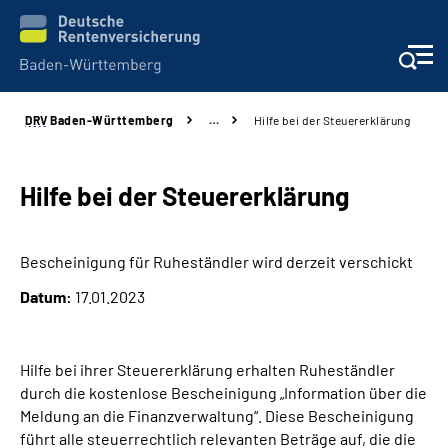
DRV
Baden-Württemberg
…
Hilfe bei der Steuererklärung
Beratung und Kontakt
Kunden
Hilfe bei der Steuererklärung
Online-Services
Bescheinigung für Ruheständler wird derzeit verschickt
Datum:
17.01.2023
Karriere
Presse
Hilfe bei ihrer Steuererklärung erhalten Ruheständler
durch die kostenlose Bescheinigung „Information über die
Über uns
Meldung an die Finanzverwaltung“. Diese Bescheinigung
führt alle steuerrechtlich relevanten Beträge auf, die die