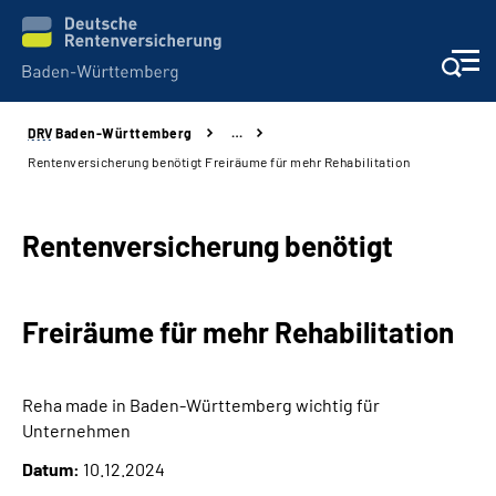
DRV
Baden-Württemberg
…
Beratung und Kontakt
Rentenversicherung benötigt Freiräume für mehr Rehabilitation
Kunden
Rentenversicherung benötigt
Online-Services
Freiräume für mehr Rehabilitation
Karriere
Presse
Reha made in Baden-Württemberg wichtig für
Unternehmen
Über uns
Datum:
10.12.2024