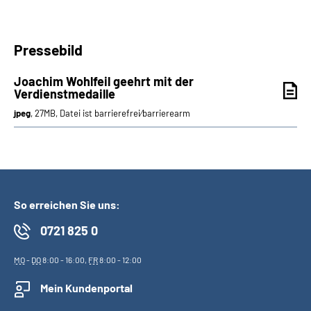
Pressebild
Joachim Wohlfeil geehrt mit der
Verdienstmedaille
jpeg
, 27MB, Datei ist barrierefrei⁄barrierearm
So erreichen Sie uns:
0721 825 0
MO
-
DO
8:00 - 16:00,
FR
8:00 - 12:00
Mein Kundenportal