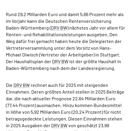
Inhalte in Gebärdensprache (DGS)
Rund 29,2 Milliarden Euro und damit 5,66 Prozent mehr als
Leichte Sprache
im Vorjahr kann die Deutschen Rentenversicherung
Baden-Württemberg (
DRV BW
) nächstes Jahr vor allem für
Renten- und Rehabilitationsleistungen ausgeben. Den
Suche
Weg dafür frei gemacht haben heute die Delegierten der
Vertreterversammlung unter dem Vorsitz von Hans-
Michael Diwisch (Vertreter der Arbeitgeber) in Stuttgart.
Der Haushaltsplan der
DRV BW
ist der größte Haushalt in
Mein Kundenportal
Baden-Württemberg nach dem der Landesregierung.
Die
DRV BW
rechnet auch für 2025 mit steigenden
Einnahmen. Deren größten Anteil stellen in 2025 Beiträge
dar, die nach aktueller Prognose 22,64 Milliarden Euro
(77,44 Prozent) ausmachen. Hinzu kommen Bundesmittel
in Höhe von 5,92 Milliarden Euro (20,24 Prozent) für nicht
betragsgedeckte Leistungen. Diesen Einnahmen stehen
in 2025 Ausgaben der
DRV BW
von geschätzt 23,99