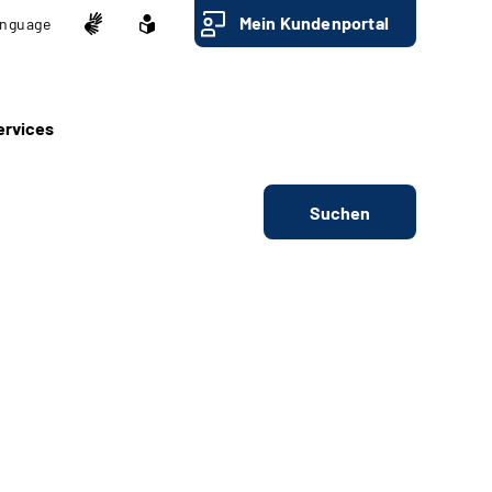
Mein Kundenportal
nguage
ervices
Suchen