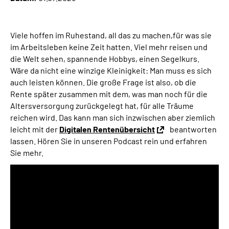
Inhalte in Gebärdensprache (DGS)
Viele hoffen im Ruhestand, all das zu machen,für was sie
Leichte Sprache
im Arbeitsleben keine Zeit hatten. Viel mehr reisen und
die Welt sehen, spannende Hobbys, einen Segelkurs.
Suche
Wäre da nicht eine winzige Kleinigkeit: Man muss es sich
auch leisten können. Die große Frage ist also, ob die
Rente später zusammen mit dem, was man noch für die
Altersversorgung zurückgelegt hat, für alle Träume
Mein Kundenportal
reichen wird. Das kann man sich inzwischen aber ziemlich
leicht mit der
Digitalen Rentenübersicht
beantworten
lassen. Hören Sie in unseren Podcast rein und erfahren
Sie mehr.
Audio-
Player