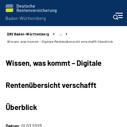
DRV
Baden-Württemberg
…
Beratung und Kontakt
Wissen, was kommt – Digitale Rentenübersicht verschafft Überblick
Kunden
Wissen, was kommt – Digitale
Online-Services
Rentenübersicht verschafft
Karriere
Presse
Überblick
Über uns
Datum:
01.07.2025