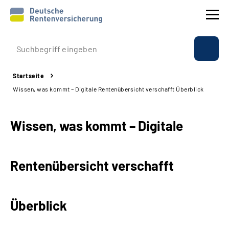
Prävention
Startseite
Reha
Wissen, was kommt – Digitale Rentenübersicht verschafft Überblick
Rente
Wissen, was kommt – Digitale
Beratung & Kontakt
Rentenübersicht verschafft
Experten
Über uns & Presse
Überblick
Online-Services