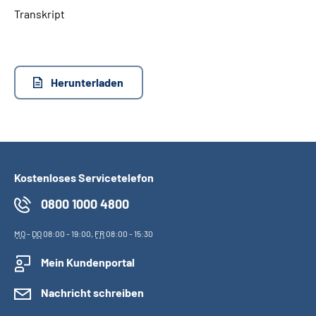
Transkript
Suche
Language
Herunterladen
Inhalte in Gebärdensprache (DGS)
Leichte Sprache
Kostenloses Servicetelefon
0800 1000 4800
Mein Kundenportal
MO
-
DO
08:00 - 19:00,
FR
08:00 - 15:30
Mein Kundenportal
Nachricht schreiben