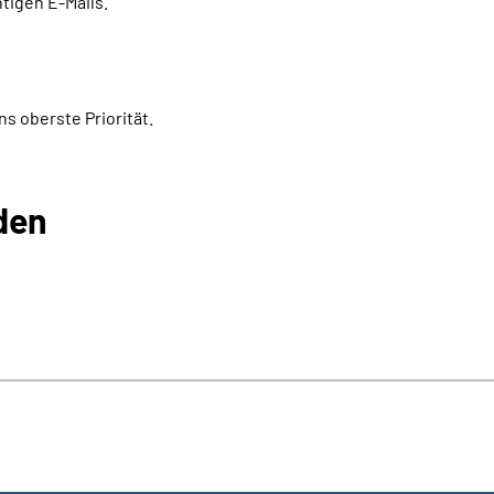
htigen E-Mails.
ns oberste Priorität.
den