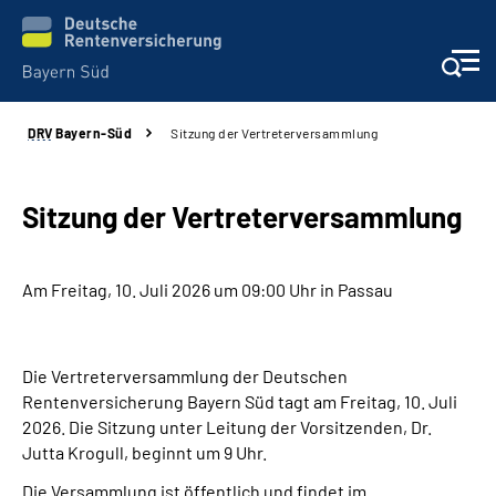
DRV
Bayern-Süd
Sitzung der Vertreterversammlung
Beratung und Kontakt
Karriere
Sitzung der Vertreterversammlung
Presse
Am Freitag, 10. Juli 2026 um 09:00 Uhr in Passau
Rehaverbund
Die Vertreterversammlung der Deutschen
Über Uns
Rentenversicherung Bayern Süd tagt am Freitag, 10. Juli
2026. Die Sitzung unter Leitung der Vorsitzenden, Dr.
Jutta Krogull, beginnt um 9 Uhr.
Inhalte in Gebärdensprache (DGS)
Die Versammlung ist öffentlich und findet im