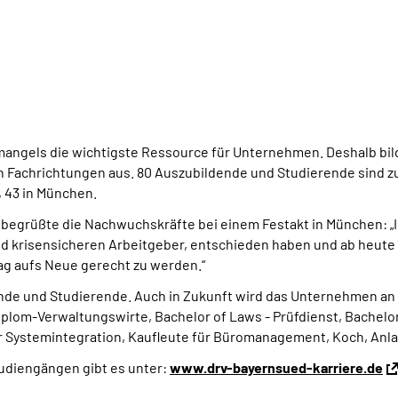
ftemangels die wichtigste Ressource für Unternehmen. Deshalb b
 Fachrichtungen aus. 80 Auszubildende und Studierende sind zu
 43 in München.
begrüßte die Nachwuchskräfte bei einem Festakt in München: „Ich
d krisensicheren Arbeitgeber, entschieden haben und ab heute T
g aufs Neue gerecht zu werden.“
dende und Studierende. Auch in Zukunft wird das Unternehmen 
plom-Verwaltungswirte, Bachelor of Laws - Prüfdienst, Bachelo
er Systemintegration, Kaufleute für Büromanagement, Koch, An
tudiengängen gibt es unter:
www.drv-bayernsued-karriere.de