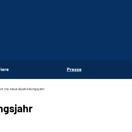
riere
Presse
art ins neue Ausbildungsjahr
ngsjahr