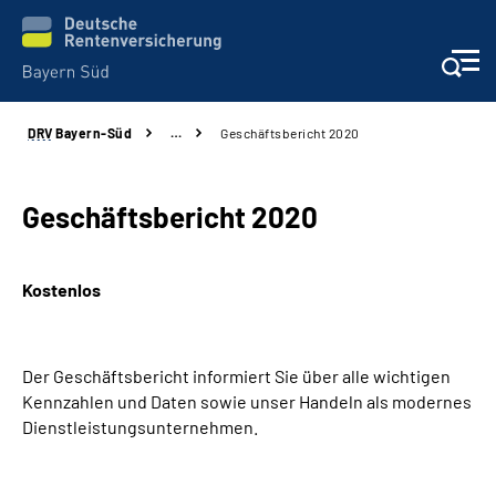
DRV
Bayern-Süd
…
Geschäftsbericht 2020
Beratung und Kontakt
Karriere
Geschäftsbericht 2020
Presse
Kostenlos
Rehaverbund
Der Geschäftsbericht informiert Sie über alle wichtigen
Über Uns
Kennzahlen und Daten sowie unser Handeln als modernes
Dienstleistungsunternehmen.
Inhalte in Gebärdensprache (DGS)