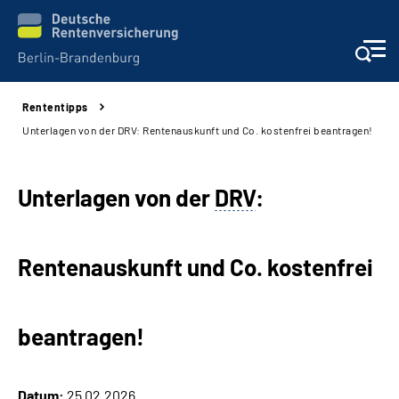
Rententipps
Aktuelles
Unterlagen von der DRV: Rentenauskunft und Co. kostenfrei beantragen!
Services
Unterlagen von der
DRV
:
Karriere
Rentenauskunft und Co. kostenfrei
Presse
Über uns
beantragen!
Online-Services
Datum:
25.02.2026