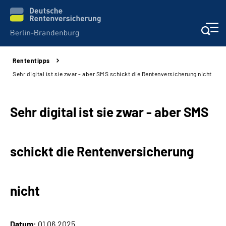
Rententipps
Aktuelles
Sehr digital ist sie zwar - aber SMS schickt die Rentenversicherung nicht
Services
Sehr digital ist sie zwar - aber SMS
Karriere
schickt die Rentenversicherung
Presse
Über uns
nicht
Online-Services
Datum:
01.06.2025