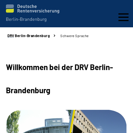
DRV
Berlin-Brandenburg
Schwere Sprache
Aktuelles
Services
Willkommen bei der DRV Berlin-
Karriere
Brandenburg
Presse
Über uns
Online-Services