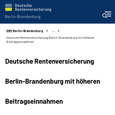
DRV
Berlin-Brandenburg
…
Aktuelles
Deutsche Rentenversicherung Berlin-Brandenburg mit höheren
Beitragseinnahmen
Services
Deutsche Rentenversicherung
Karriere
Presse
Berlin-Brandenburg mit höheren
Über uns
Beitragseinnahmen
Online-Services