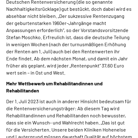
Deutschen Rentenversicherung (die so genannte
Nachhaltigkeitsrücklage) gut bestückt, doch dabei wird es
absehbar nicht bleiben. „Der sukzessive Rentenzugang
der geburtenstarken 1960er-Jahrgänge macht
Anpassungen erforderlich“, so der Vorstandsvorsitzende
Stefan Moschko. Erfreulich ist, dass die deutsche Teilung
in wenigen Wochen (nach der turnusmäßigen Erhöhung
der Renten am 1. Juli) auch bei den Rentenwerten ihr
Ende findet. Ab dem nächsten Monat, und damit ein Jahr
früher als geplant, wird jeder „Rentenpunkt“ 37,60 Euro
wert sein – in Ost und West.
Mehr Wettbewerb um Rehabilitandinnen und
Rehabilitanden
Der 1. Juli 2023 ist auch in anderer Hinsicht bedeutsam für
die Rentenversicherungsträger: Ab diesem Tag wird
Rehabilitandinnen und Rehabilitanden noch bewusster,
dass sie ein Wunsch- und Wahlrecht haben. „Das ist gut
für die Versicherten. Unsere beiden Kliniken Hohenelse
und Lautergrund müssen dauerhaft Qualität auf höchstem