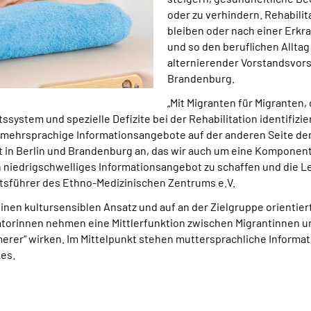
oder zu verhindern. Rehabilit
bleiben oder nach einer Erkr
und so den beruflichen Alltag
alternierender Vorstandsvor
Brandenburg.
„Mit Migranten für Migranten,
ystem und spezielle Defizite bei der Rehabilitation identifiz
e mehrsprachige Informationsangebote auf der anderen Seite de
 in Berlin und Brandenburg an, das wir auch um eine Komponente
in niedrigschwelliges Informationsangebot zu schaffen und die
tsführer des Ethno-Medizinischen Zentrums e.V.
einen kultursensiblen Ansatz und auf an der Zielgruppe orienti
orinnen nehmen eine Mittlerfunktion zwischen Migrantinnen un
mmerer“ wirken. Im Mittelpunkt stehen muttersprachliche Infor
es.