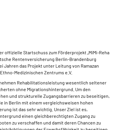
 der offizielle Startschuss zum Förderprojekt „MiMi-Reha
utsche Rentenversicherung Berlin-Brandenburg
ei Jahren das Projekt unter Leitung von Ramazan
 Ethno-Medizinischen Zentrums e.V.
nehmen Rehabilitationsleistung wesentlich seltener
icherten ohne Migrationshintergrund. Um den
hen und strukturelle Zugangsbarrieren zu beseitigen,
de in Berlin mit einem vergleichsweisen hohen
rung ist das sehr wichtig. Unser Ziel ist es,
intergrund einen gleichberechtigten Zugang zu
boten zu verschaffen und damit deren Chancen zu
einträchtigungen der Erwerbsfähigkeit zu beseitigen