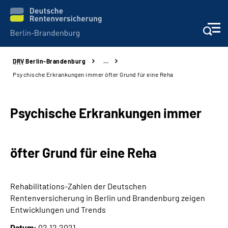
DRV
Berlin-Brandenburg
…
Aktuelles
Psychische Erkrankungen immer öfter Grund für eine Reha
Services
Psychische Erkrankungen immer
Karriere
öfter Grund für eine Reha
Presse
Über uns
Rehabilitations-Zahlen der Deutschen
Rentenversicherung in Berlin und Brandenburg zeigen
Online-Services
Entwicklungen und Trends
Datum:
02.12.2021