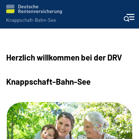
Aktuelles & Presse
Herzlich willkommen bei der DRV
Beratung & Kontakt
Reha-Kliniken
Knappschaft-Bahn-See
KBS exklusiv
Arbeitgeber-Services
Über uns & Karriere