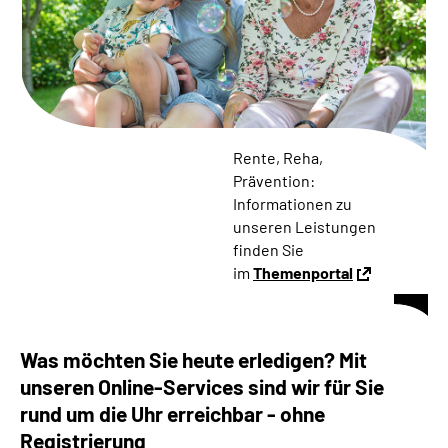
Online-Services
Die DRV Knappschaft-Bahn-See in Deutscher
Gebärdensprache
Leichte Sprache
Rente, Reha,
Prävention:
Suche
Informationen zu
unseren Leistungen
finden Sie
im
Themenportal
Mein Kundenportal
Was möchten Sie heute erledigen? Mit
unseren Online-Services sind wir für Sie
rund um die Uhr erreichbar - ohne
Registrierung