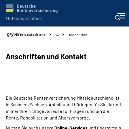
DRV
Mitteldeutschland
…
Anschriften
Aktuelles
Beratung und Kontakt
Anschriften und Kontakt
Formulare
Karriere
Die Deutsche Rentenversicherung Mitteldeutschland ist
Presse
in Sachsen, Sachsen-Anhalt und Thüringen für Sie da und
immer Ihre richtige Adresse für Fragen rund um die
Über uns
Rente, Rehabilitation und Altersvorsorge.
Nutzen Sie auch unsere
Online-Services
und übermitteln