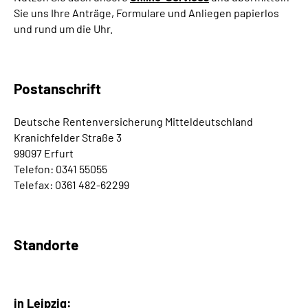
Online-Services
Sie uns Ihre Anträge, Formulare und Anliegen papierlos
und rund um die Uhr.
Inhalte in Gebärdensprache (DGS)
Leichte Sprache
Postanschrift
Deutsche Rentenversicherung Mitteldeutschland
Suche
Kranichfelder Straße 3
99097 Erfurt
Telefon: 0341 55055
Mein Kundenportal
Telefax: 0361 482-62299
Standorte
in Leipzig: