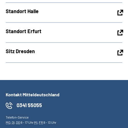
Standort Halle
Standort Erfurt
Sitz Dresden
Kontakt Mitteldeutschland
0341 55055
Telefon-Service
MO
,
DI
,
DO
8 - 17 Uhr
MI
,
FR
8 - 13 Uhr