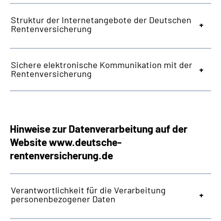
Online-Services
Struktur der Internetangebote der Deutschen
Rentenversicherung
Inhalte in Gebärdensprache (DGS)
Leichte Sprache
Sichere elektronische Kommunikation mit der
Rentenversicherung
Suche
Hinweise zur Datenverarbeitung auf der
Mein Kundenportal
Website
www.deutsche-
rentenversicherung.de
Verantwortlichkeit für die Verarbeitung
personenbezogener Daten