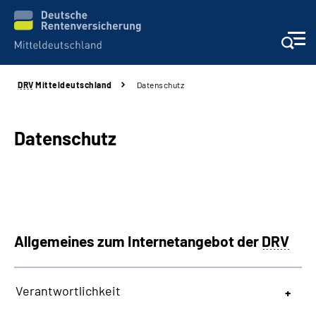
DRV
Mitteldeutschland
Datenschutz
Aktuelles
Beratung und Kontakt
Datenschutz
Formulare
Karriere
Allgemeines zum Internetangebot der
DRV
Presse
Über uns
Verantwortlichkeit