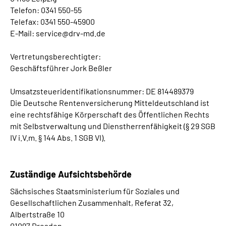
Online-Services
Telefon: 0341 550-55
Telefax: 0341 550-45900
E-Mail: service@drv-md.de
Inhalte in Gebärdensprache (DGS)
Vertretungsberechtigter:
Leichte Sprache
Geschäftsführer Jork Beßler
Suche
Umsatzsteueridentifikationsnummer: DE 814489379
Die Deutsche Rentenversicherung Mitteldeutschland ist
eine rechtsfähige Körperschaft des Öffentlichen Rechts
mit Selbstverwaltung und Dienstherrenfähigkeit (§ 29 SGB
Mein Kundenportal
IV i.V.m. § 144 Abs. 1 SGB VI).
Zuständige Aufsichtsbehörde
Sächsisches Staatsministerium für Soziales und
Gesellschaftlichen Zusammenhalt, Referat 32,
Albertstraße 10
01097 Dresden