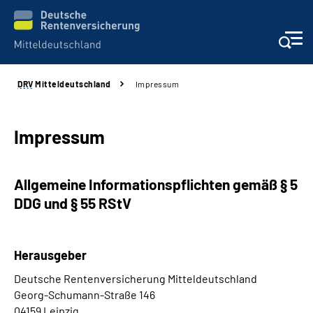
DRV
Mitteldeutschland
Impressum
Aktuelles
Beratung und Kontakt
Impressum
Formulare
Allgemeine Informationspflichten gemäß § 5
DDG und § 55 RStV
Karriere
Presse
Herausgeber
Deutsche Rentenversicherung Mitteldeutschland
Über uns
Georg-Schumann-Straße 146
04159 Leipzig