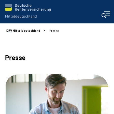
DRV
Mitteldeutschland
Presse
Aktuelles
Beratung und Kontakt
Presse
Formulare
Karriere
Presse
Über uns