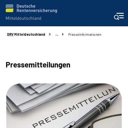
DRV
Mitteldeutschland
…
Presseinformationen
Aktuelles
Beratung und Kontakt
Pressemitteilungen
Formulare
Karriere
Presse
Über uns