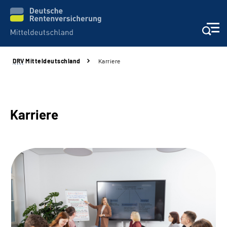
DRV
Mitteldeutschland
Karriere
Aktuelles
Beratung und Kontakt
Karriere
Formulare
Karriere
Presse
Über uns