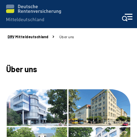
DRV
Mitteldeutschland
Über uns
Aktuelles
Beratung und Kontakt
Über uns
Formulare
Karriere
Presse
Über uns