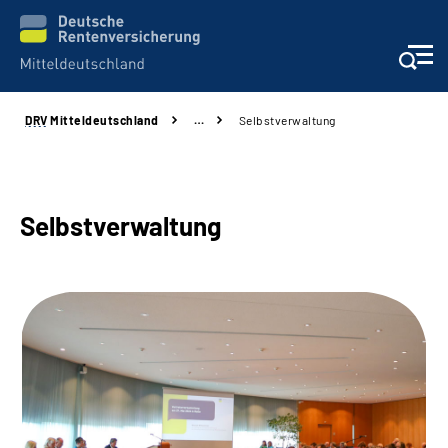
DRV
Mitteldeutschland
…
Selbstverwaltung
Aktuelles
Beratung und Kontakt
Selbstverwaltung
Formulare
Karriere
Presse
Über uns