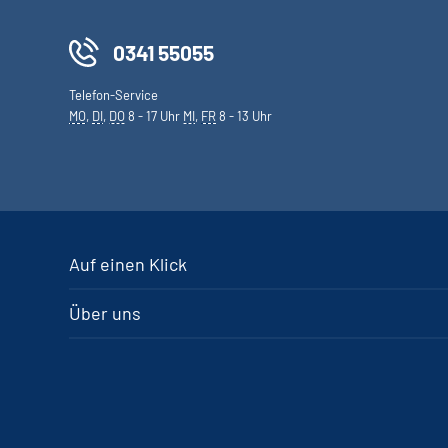
0341 55055
Telefon-Service
MO
,
DI
,
DO
8 - 17 Uhr
MI
,
FR
8 - 13 Uhr
Auf einen Klick
Über uns