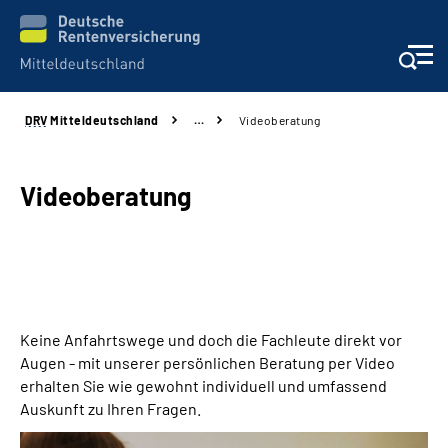
DRV
Mitteldeutschland
…
Videoberatung
Aktuelles
Beratung und Kontakt
Videoberatung
Formulare
Karriere
Keine Anfahrtswege und doch die Fachleute direkt vor
Presse
Augen
- mit unserer persönlichen Beratung per Video
erhalten Sie wie gewohnt individuell und umfassend
Über uns
Auskunft zu Ihren Fragen.