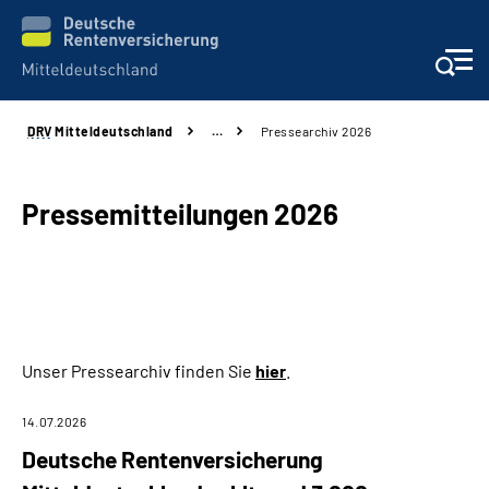
DRV
Mitteldeutschland
…
Pressearchiv 2026
Aktuelles
Beratung und Kontakt
Pressemitteilungen 2026
Formulare
Karriere
Unser Pressearchiv finden Sie
hier
.
Presse
14.07.2026
Über uns
Deutsche Rentenversicherung