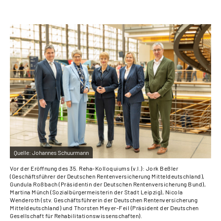
Online-Services
Inhalte in Gebärdensprache (DGS)
Leichte Sprache
Suche
Mein Kundenportal
Quelle:
Johannes Schuurmann
Vor der Eröffnung des 35. Reha-Kolloquiums (v.l.): Jork Beßler
(Geschäftsführer der Deutschen Rentenversicherung Mitteldeutschland),
Gundula Roßbach (Präsidentin der Deutschen Rentenversicherung Bund),
Martina Münch (Sozialbürgermeisterin der Stadt Leipzig), Nicola
Wenderoth (stv. Geschäftsführerin der Deutschen Rentenversicherung
Mitteldeutschland) und Thorsten Meyer-Feil (Präsident der Deutschen
Gesellschaft für Rehabilitationswissenschaften).