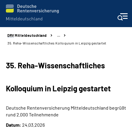
DRV
Mitteldeutschland
…
Aktuelles
35. Reha-Wissenschaftliches Kolloquium in Leipzig gestartet
Beratung und Kontakt
35. Reha-Wissenschaftliches
Formulare
Kolloquium in Leipzig gestartet
Karriere
Presse
Deutsche Rentenversicherung Mitteldeutschland begrüßt
rund 2.000 Teilnehmende
Über uns
Datum:
24.03.2026