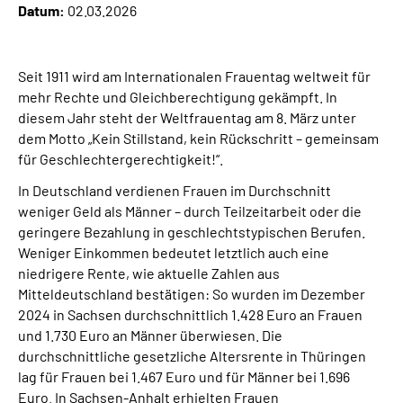
Datum:
02.03.2026
Online-Services
Inhalte in Gebärdensprache (DGS)
Seit 1911 wird am Internationalen Frauentag weltweit für
mehr Rechte und Gleichberechtigung gekämpft. In
Leichte Sprache
diesem Jahr steht der Weltfrauentag am 8. März unter
dem Motto „Kein Stillstand, kein Rückschritt – gemeinsam
für Geschlechtergerechtigkeit!“.
Suche
In Deutschland verdienen Frauen im Durchschnitt
weniger Geld als Männer – durch Teilzeitarbeit oder die
geringere Bezahlung in geschlechtstypischen Berufen.
Mein Kundenportal
Weniger Einkommen bedeutet letztlich auch eine
niedrigere Rente, wie aktuelle Zahlen aus
Mitteldeutschland bestätigen: So wurden im Dezember
2024 in Sachsen durchschnittlich 1.428 Euro an Frauen
und 1.730 Euro an Männer überwiesen. Die
durchschnittliche gesetzliche Altersrente in Thüringen
lag für Frauen bei 1.467 Euro und für Männer bei 1.696
Euro. In Sachsen-Anhalt erhielten Frauen