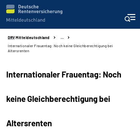
DRV
Mitteldeutschland
…
Aktuelles
Internationaler Frauentag: Noch keine Gleichberechtigung bei
Altersrenten
Beratung und Kontakt
Internationaler Frauentag: Noch
Formulare
Karriere
keine Gleichberechtigung bei
Presse
Altersrenten
Über uns