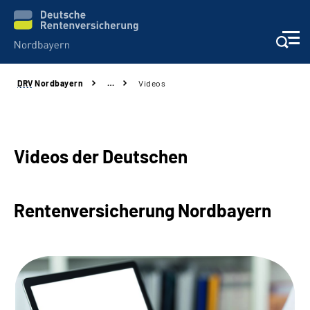
DRV
Nordbayern
…
Videos
Online-Services
Services
Videos der Deutschen
Beratung und Kontakt
Rentenversicherung Nordbayern
Reha-Kliniken
Presse und Experten
Karriere