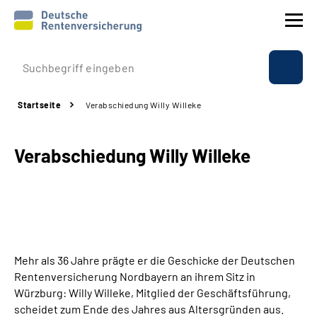
Prävention
Startseite
Verabschiedung Willy Willeke
Reha
Verabschiedung Willy Willeke
Rente
Beratung & Kontakt
Experten
Mehr als 36 Jahre prägte er die Geschicke der Deutschen
Über uns & Presse
Rentenversicherung Nordbayern an ihrem Sitz in
Würzburg: Willy Willeke, Mitglied der Geschäftsführung,
scheidet zum Ende des Jahres aus Altersgründen aus.
Online-Services