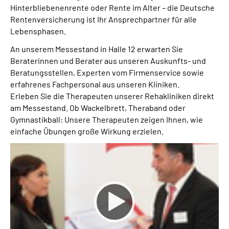
Hinterbliebenenrente oder Rente im Alter – die Deutsche
Rentenversicherung ist Ihr Ansprechpartner für alle
Suche
Lebensphasen.
An unserem Messestand in Halle 12 erwarten Sie
Language
Beraterinnen und Berater aus unseren Auskunfts- und
Beratungsstellen, Experten vom Firmenservice sowie
Inhalte in Gebärdensprache (DGS)
erfahrenes Fachpersonal aus unseren Kliniken.
Erleben Sie die Therapeuten unserer Rehakliniken direkt
Leichte Sprache
am Messestand. Ob Wackelbrett, Theraband oder
Gymnastikball: Unsere Therapeuten zeigen Ihnen, wie
einfache Übungen große Wirkung erzielen.
Mein Kundenportal