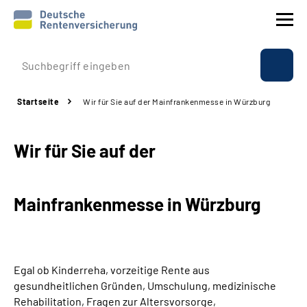
Prävention
Startseite
Wir für Sie auf der Mainfrankenmesse in Würzburg
Reha
Wir für Sie auf der
Rente
Beratung & Kontakt
Mainfrankenmesse in Würzburg
Experten
Über uns & Presse
Egal ob Kinderreha, vorzeitige Rente aus
gesundheitlichen Gründen, Umschulung, medizinische
Rehabilitation, Fragen zur Altersvorsorge,
Online-Services