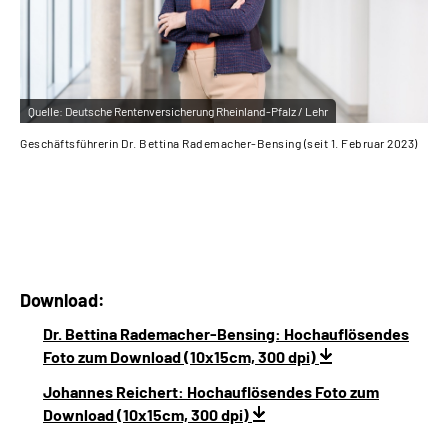
Quelle:
Deutsche Rentenversicherung Rheinland-Pfalz / Lehr
Qu
Geschäftsführerin Dr. Bettina Rademacher-Bensing (seit 1. Februar 2023)
Ste
Download:
Dr. Bettina Rademacher-Bensing: Hochauflösendes
Foto zum Download (10x15cm, 300 dpi)
Johannes Reichert: Hochauflösendes Foto zum
Download (10x15cm, 300 dpi)