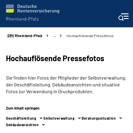
DRV
Rheinland-Pfalz
…
Hochauflösende Pressefotos
Unsere Leistungen
Beratung
Hochauflösende Pressefotos
Online-Services
Sie finden hier Fotos der Mitglieder der Selbstverwaltung,
der Geschäftsleitung, Gebäudeansichten und situative
Karriere
Fotos zur Verwendung in Druckprodukten.
Presse
Zum Inhalt springen
Geschäftsleitung
Selbstverwaltung
Beratungssituation
Über uns
Gebäudeansichten