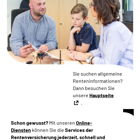
Online-Services
Inhalte in Gebärdensprache (DGS)
Leichte Sprache
Suche
Sie suchen allgemeine
Renteninformationen?
Mein Kundenportal
Dann besuchen Sie
unsere
Hauptseite
.
Schon gewusst?
Mit unseren
Online-
Diensten
können Sie die
Services der
Rentenversicherung jederzeit, schnell und