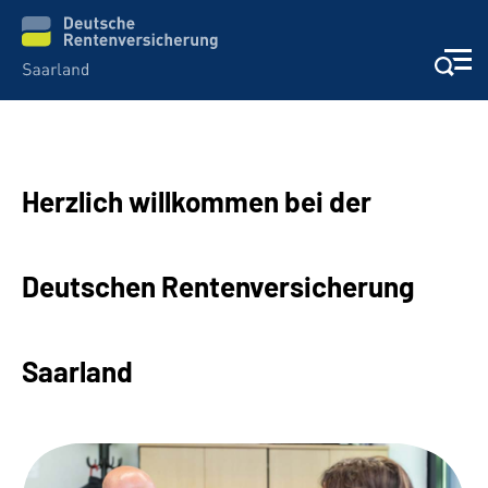
Aktuelles
Herzlich willkommen bei der
Services
Kontakt und Beratung
Deutschen Rentenversicherung
Presse und Fachinformationen
Saarland
Karriere
Über uns