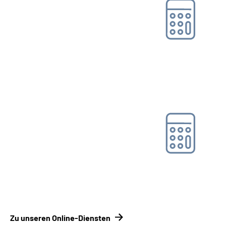
Rentenhöhenrechner
Online-Tool DRV
Ohne Registrierung
Rentenbesteuerungs­rechner
Online-Tool DRV
Ohne Registrierung
Zu unseren Online-Diensten