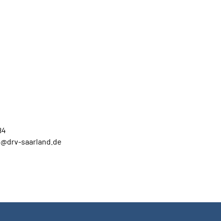
84
t@drv-saarland.de