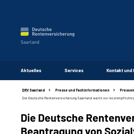
Aktuelles
Services
Kontakt und
DRV
Saarland
Presse und Fachinformationen
Pressem
Die Deutsche Rentenversicherung Saarland warnt vor kostenpflichti
Die Deutsche Rentenver
Beantragung von Sozial