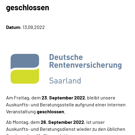
Online-Services
geschlossen
Inhalte in Gebärdensprache (DGS)
Datum:
13.09.2022
Leichte Sprache
Suche
Mein Kundenportal
Am Freitag, dem
23.
September 2022
, bleibt unsere
Auskunfts- und Beratungsstelle aufgrund einer internen
Veranstaltung
geschlossen
.
Ab Montag, dem
26. September 2022
, ist unser
Auskunfts- und Beratungsdienst wieder zu den üblichen