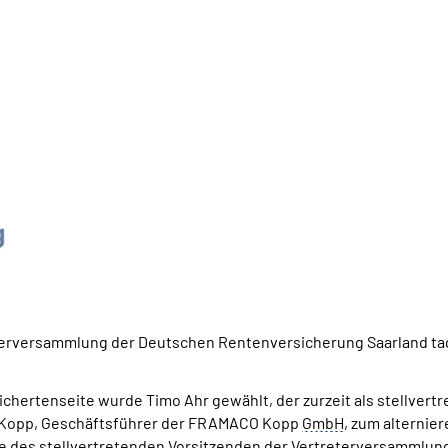
eterversammlung der Deutschen Rentenversicherung Saarland tag
hertenseite wurde Timo Ahr gewählt, der zurzeit als stellvert
er Kopp, Geschäftsführer der FRAMACO Kopp
GmbH
, zum alterni
e des stellvertretenden Vorsitzenden der Vertreterversammlung