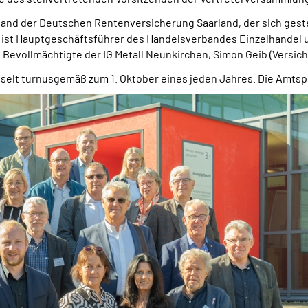
and der Deutschen Rentenversicherung Saarland, der sich geste
r ist Hauptgeschäftsführer des Handelsverbandes Einzelhandel u
Bevollmächtigte der IG Metall Neunkirchen, Simon Geib (Versich
selt turnusgemäß zum 1. Oktober eines jeden Jahres. Die Amtsp