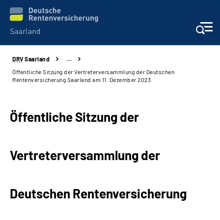
DRV
Saarland
…
Aktuelles
Öffentliche Sitzung der Vertreterversammlung der Deutschen
Rentenversicherung Saarland am 11. Dezember 2023
Services
Öffentliche Sitzung der
Kontakt und Beratung
Presse und Fachinformationen
Vertreterversammlung der
Karriere
Deutschen Rentenversicherung
Über uns