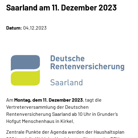
Online-Services
Saarland am 11. Dezember 2023
Inhalte in Gebärdensprache (DGS)
Datum:
04.12.2023
Leichte Sprache
Suche
Mein Kundenportal
Am
Montag, dem 11. Dezember 2023
, tagt die
Vertreterversammlung der Deutschen
Rentenversicherung Saarland ab 10 Uhr in Grunder’s
Hofgut Menschenhaus in Kirkel.
Zentrale Punkte der Agenda werden der Haushaltsplan