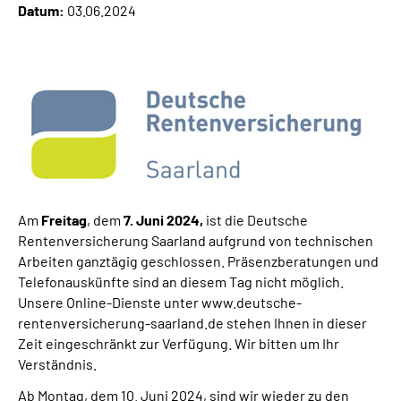
Datum:
03.06.2024
Online-Services
Inhalte in Gebärdensprache (DGS)
Leichte Sprache
Suche
Am
Freitag
, dem
7. Juni 2024,
ist die Deutsche
Mein Kundenportal
Rentenversicherung Saarland aufgrund von technischen
Arbeiten ganztägig geschlossen. Präsenzberatungen und
Telefonauskünfte sind an diesem Tag nicht möglich.
Unsere Online-Dienste unter www.deutsche-
rentenversicherung-saarland.de stehen Ihnen in dieser
Zeit eingeschränkt zur Verfügung. Wir bitten um Ihr
Verständnis.
Ab Montag, dem 10. Juni 2024, sind wir wieder zu den