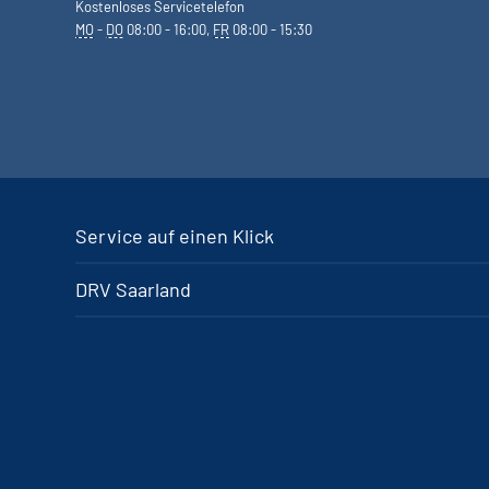
Kostenloses Servicetelefon
MO
-
DO
08:00 - 16:00,
FR
08:00 - 15:30
Service auf einen Klick
DRV Saarland