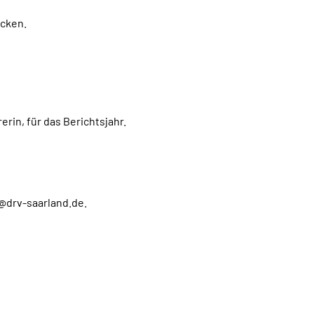
ücken.
rin, für das Berichtsjahr.
e@drv-saarland.de.