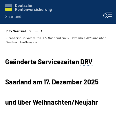
DRV
Saarland
…
Aktuelles
Geänderte Servicezeiten DRV Saarland am 17. Dezember 2025 und über
Weihnachten/Neujahr
Services
Geänderte Servicezeiten
DRV
Kontakt und Beratung
Presse und Fachinformationen
Saarland am 17. Dezember 2025
Karriere
und über Weihnachten/Neujahr
Über uns