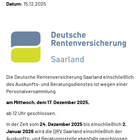
Datum:
15.12.2025
Online-Services
Inhalte in Gebärdensprache (DGS)
Leichte Sprache
Suche
Die Deutsche Rentenversicherung Saarland einschließlich
Mein Kundenportal
des Auskunfts- und Beratungsdienstes ist wegen einer
Personalversammlung
am Mittwoch, dem 17. Dezember 2025,
ab 12 Uhr geschlossen.
In der Zeit vom
24. Dezember 2025
bis einschließlich
2.
Januar 2026
wird die
DRV
Saarland einschließlich der
Auskunfts- und Beratungsstelle ebenfalls geschlossen