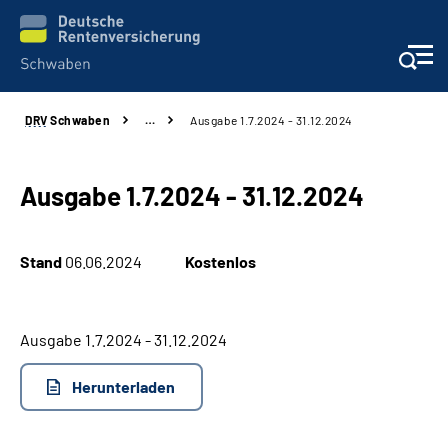
DRV
Schwaben
…
Ausgabe 1.7.2024 - 31.12.2024
Services
Beratung und Kontakt
Ausgabe 1.7.2024 - 31.12.2024
Presse und Fachinformationen
Stand
06.06.2024
Kostenlos
Karriere
Ausgabe 1.7.2024 - 31.12.2024
Über uns
Herunterladen
Online-Services