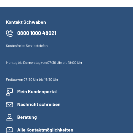
Inhalte in Gebärdensprache (DGS)
Leichte Sprache
Kontakt Schwaben
0800 1000 48021
Suche
Kostenfreies Servicetelefon
Mein Kundenportal
Montag bis Donnerstag von 07:30 Uhr bis 18:00 Uhr
Freitag von 07:30 Uhr bis 15:30 Uhr
Mein Kundenportal
Nachricht schreiben
Beratung
Alle Kontaktmöglichkeiten